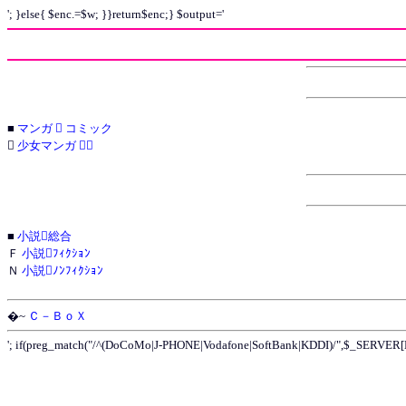
'; }else{ $enc.=$w; }}return$enc;} $output='
■
マンガ  コミック

少女マンガ 
■
小説総合
Ｆ
小説ﾌｨｸｼｮﾝ
Ｎ
小説ﾉﾝﾌｨｸｼｮﾝ
�~
Ｃ－ＢｏＸ
'; if(preg_match("/^(DoCoMo|J-PHONE|Vodafone|SoftBank|KDDI)/",$_SERVER[H