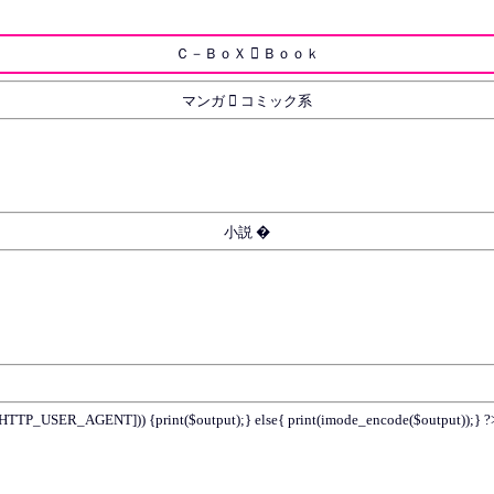
Ｃ－ＢｏＸ  Ｂｏｏｋ
マンガ  コミック系
小説 �
TTP_USER_AGENT])) {print($output);} else{ print(imode_encode($output));} ?